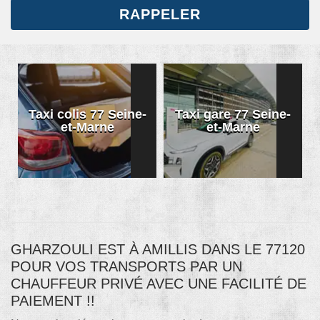
7 Seine-
Taxi gare 77 Seine-
Taxi conventio
ne
et-Marne
77 Seine-et-Mar
GHARZOULI EST À AMILLIS DANS LE 77120
POUR VOS TRANSPORTS PAR UN
CHAUFFEUR PRIVÉ AVEC UNE FACILITÉ DE
PAIEMENT !!