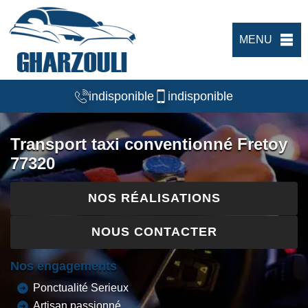
MENU
indisponible
indisponible
Transport taxi conventionné Fretoy
77320
NOS RÉALISATIONS
NOUS CONTACTER
Nos engagements
Ponctualité Serieux
Artisan passionné