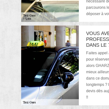
nécessaire d
parcourons le
déposer à vot
VOUS AVE
PROFESS
DANS LE 
Faites appel
pour réserver
alors GHARZO
mieux ailleur
dans ce doma
longtemps ?
devis dès auj
!!