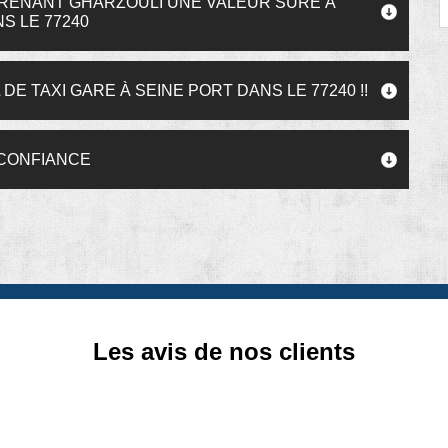
 PRENANT GHARZOULI UNE VALEUR SÛRE À
S LE 77240
E TAXI GARE À SEINE PORT DANS LE 77240 !!
 CONFIANCE
Les avis de nos clients