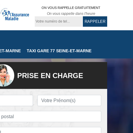
ON VOUS RAPPELLE GRATUITEMENT
On vous rappelle dans l'heure
-ET-MARNE
TAXI GARE 77 SEINE-ET-MARNE
PRISE EN CHARGE
nné
Chauffeur privé 77
Taxi colis 77 Seine
rne
Seine-et-Marne
et-Marne