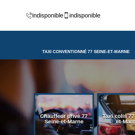
indisponible
indisponible
TAXI CONVENTIONNÉ 77 SEINE-ET-MARNE
ventionné
Chauffeur privé 77
Taxi colis 77
-et-Marne
Seine-et-Marne
et-Mar