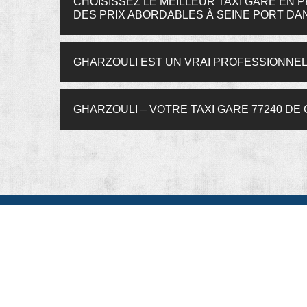
CHOISISSEZ LE MEILLEUR TAXI GARE EN
DES PRIX ABORDABLES À SEINE PORT DAN
GHARZOULI EST UN VRAI PROFESSIONNEL D
GHARZOULI – VOTRE TAXI GARE 77240 DE