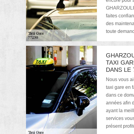
encore pour a
GHARZOULI afi
faites confi
des maintenan
toute demande
GHARZOU
TAXI GA
DANS LE 
Nous vous aid
taxi gare en
dans ce doma
années afin d
ayant la meill
services vou
présent profi