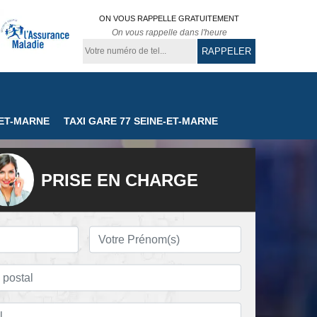
ON VOUS RAPPELLE GRATUITEMENT
On vous rappelle dans l'heure
-ET-MARNE
TAXI GARE 77 SEINE-ET-MARNE
PRISE EN CHARGE
nné
Chauffeur privé 77
Taxi colis 77 Seine
rne
Seine-et-Marne
et-Marne