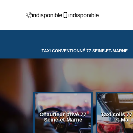
indisponible
indisponible
TAXI CONVENTIONNÉ 77 SEINE-ET-MARNE
ventionné
Chauffeur privé 77
Taxi colis 77
-et-Marne
Seine-et-Marne
et-Mar