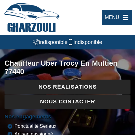
MENU
indisponible
indisponible
Chauffeur Uber Trocy En Multien
77440
NOS RÉALISATIONS
NOUS CONTACTER
Nos engagements
Ponctualité Serieux
Artisan passionné